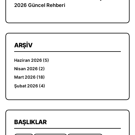
2026 Güncel Rehberi
ARŞIV
Haziran 2026 (5)
Nisan 2026 (2)
Mart 2026 (18)
Şubat 2026 (4)
BAŞLIKLAR