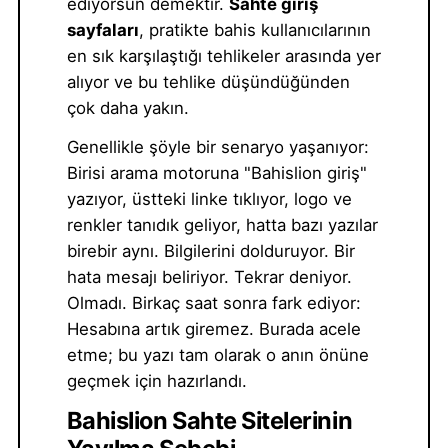
ediyorsun demektir.
Sahte giriş
sayfaları
, pratikte bahis kullanıcılarının
en sık karşılaştığı tehlikeler arasında yer
alıyor ve bu tehlike düşündüğünden
çok daha yakın.
Genellikle şöyle bir senaryo yaşanıyor:
Birisi arama motoruna "Bahislion giriş"
yazıyor, üstteki linke tıklıyor, logo ve
renkler tanıdık geliyor, hatta bazı yazılar
birebir aynı. Bilgilerini dolduruyor. Bir
hata mesajı beliriyor. Tekrar deniyor.
Olmadı. Birkaç saat sonra fark ediyor:
Hesabına artık giremez. Burada acele
etme; bu yazı tam olarak o anın önüne
geçmek için hazırlandı.
Bahislion Sahte Sitelerinin