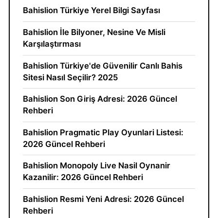
Bahislion Türkiye Yerel Bilgi Sayfası
Bahislion İle Bilyoner, Nesine Ve Misli
Karşılaştırması
Bahislion Türkiye'de Güvenilir Canlı Bahis
Sitesi Nasıl Seçilir? 2025
Bahislion Son Giriş Adresi: 2026 Güncel
Rehberi
Bahislion Pragmatic Play Oyunlari Listesi:
2026 Güncel Rehberi
Bahislion Monopoly Live Nasil Oynanir
Kazanilir: 2026 Güncel Rehberi
Bahislion Resmi Yeni Adresi: 2026 Güncel
Rehberi