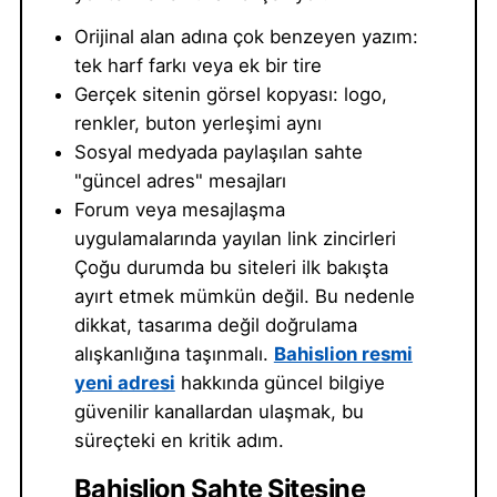
Orijinal alan adına çok benzeyen yazım:
tek harf farkı veya ek bir tire
Gerçek sitenin görsel kopyası: logo,
renkler, buton yerleşimi aynı
Sosyal medyada paylaşılan sahte
"güncel adres" mesajları
Forum veya mesajlaşma
uygulamalarında yayılan link zincirleri
Çoğu durumda bu siteleri ilk bakışta
ayırt etmek mümkün değil. Bu nedenle
dikkat, tasarıma değil doğrulama
alışkanlığına taşınmalı.
Bahislion resmi
yeni adresi
hakkında güncel bilgiye
güvenilir kanallardan ulaşmak, bu
süreçteki en kritik adım.
Bahislion Sahte Sitesine