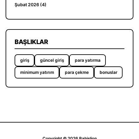
Şubat 2026 (4)
BAŞLIKLAR
giriş
güncel giriş
para yatırma
minimum yatırım
para çekme
bonuslar
Copyright © 2026 Bahislion