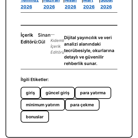
2026
2026
2026
2026
2026
İçerik
Sinan
—
Dijital yayıncılık ve veri
Kıdemli
Editörü:
Gül
analizi alanındaki
İçerik
tecrübesiyle, okurlarına
Editörü
detaylı ve güvenilir
rehberlik sunar.
İlgili Etiketler:
giriş
güncel giriş
para yatırma
minimum yatırım
para çekme
bonuslar