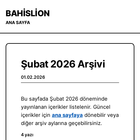
BAHISLION
ANA SAYFA
Şubat 2026 Arşivi
01.02.2026
Bu sayfada Şubat 2026 döneminde
yayınlanan içerikler listelenir. Güncel
içerikler için
ana sayfaya
dönebilir veya
diğer arşiv aylarına geçebilirsiniz.
4 yazı