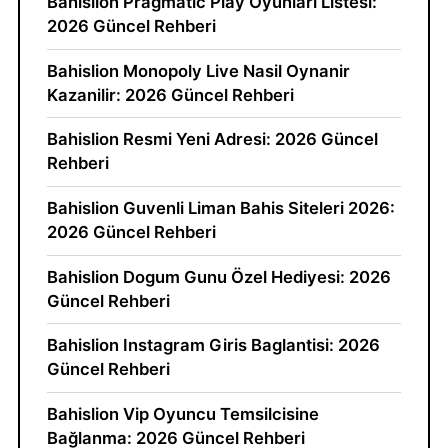
Bahislion Pragmatic Play Oyunlari Listesi:
2026 Güncel Rehberi
Bahislion Monopoly Live Nasil Oynanir
Kazanilir: 2026 Güncel Rehberi
Bahislion Resmi Yeni Adresi: 2026 Güncel
Rehberi
Bahislion Guvenli Liman Bahis Siteleri 2026:
2026 Güncel Rehberi
Bahislion Dogum Gunu Özel Hediyesi: 2026
Güncel Rehberi
Bahislion Instagram Giris Baglantisi: 2026
Güncel Rehberi
Bahislion Vip Oyuncu Temsilcisine
Bağlanma: 2026 Güncel Rehberi