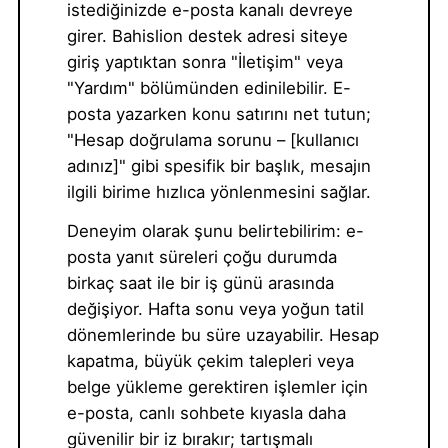
istediğinizde e-posta kanalı devreye
girer. Bahislion destek adresi siteye
giriş yaptıktan sonra "İletişim" veya
"Yardım" bölümünden edinilebilir. E-
posta yazarken konu satırını net tutun;
"Hesap doğrulama sorunu – [kullanıcı
adınız]" gibi spesifik bir başlık, mesajın
ilgili birime hızlıca yönlenmesini sağlar.
Deneyim olarak şunu belirtebilirim: e-
posta yanıt süreleri çoğu durumda
birkaç saat ile bir iş günü arasında
değişiyor. Hafta sonu veya yoğun tatil
dönemlerinde bu süre uzayabilir. Hesap
kapatma, büyük çekim talepleri veya
belge yükleme gerektiren işlemler için
e-posta, canlı sohbete kıyasla daha
güvenilir bir iz bırakır; tartışmalı