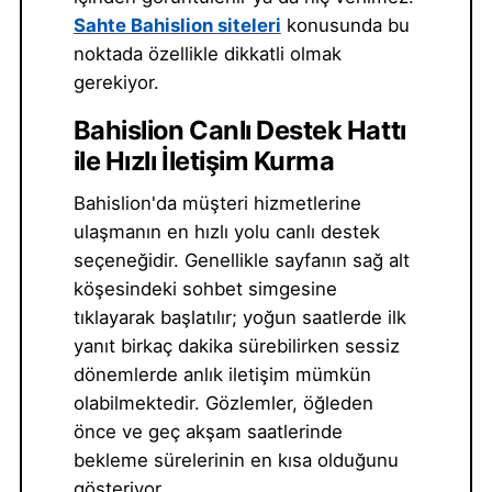
Sahte Bahislion siteleri
konusunda bu
noktada özellikle dikkatli olmak
gerekiyor.
Bahislion Canlı Destek Hattı
ile Hızlı İletişim Kurma
Bahislion'da müşteri hizmetlerine
ulaşmanın en hızlı yolu canlı destek
seçeneğidir. Genellikle sayfanın sağ alt
köşesindeki sohbet simgesine
tıklayarak başlatılır; yoğun saatlerde ilk
yanıt birkaç dakika sürebilirken sessiz
dönemlerde anlık iletişim mümkün
olabilmektedir. Gözlemler, öğleden
önce ve geç akşam saatlerinde
bekleme sürelerinin en kısa olduğunu
gösteriyor.