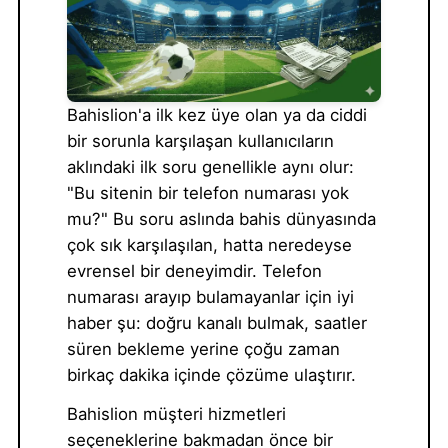
Bahislion'a ilk kez üye olan ya da ciddi
bir sorunla karşılaşan kullanıcıların
aklındaki ilk soru genellikle aynı olur:
"Bu sitenin bir telefon numarası yok
mu?" Bu soru aslında bahis dünyasında
çok sık karşılaşılan, hatta neredeyse
evrensel bir deneyimdir. Telefon
numarası arayıp bulamayanlar için iyi
haber şu: doğru kanalı bulmak, saatler
süren bekleme yerine çoğu zaman
birkaç dakika içinde çözüme ulaştırır.
Bahislion müşteri hizmetleri
seçeneklerine bakmadan önce bir