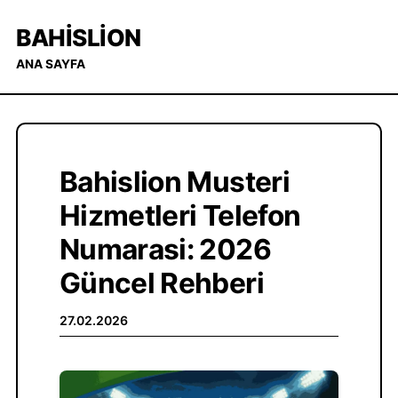
BAHISLION
ANA SAYFA
Bahislion Musteri
Hizmetleri Telefon
Numarasi: 2026
Güncel Rehberi
27.02.2026