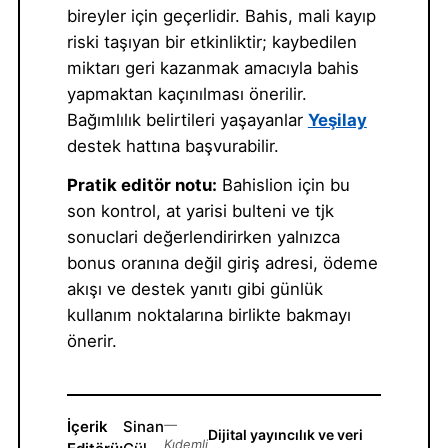
bireyler için geçerlidir. Bahis, mali kayıp
riski taşıyan bir etkinliktir; kaybedilen
miktarı geri kazanmak amacıyla bahis
yapmaktan kaçınılması önerilir.
Bağımlılık belirtileri yaşayanlar
Yeşilay
destek hattına başvurabilir.
Pratik editör notu:
Bahislion için bu
son kontrol, at yarisi bulteni ve tjk
sonuclari değerlendirirken yalnızca
bonus oranına değil giriş adresi, ödeme
akışı ve destek yanıtı gibi günlük
kullanım noktalarına birlikte bakmayı
önerir.
İçerik
Sinan
—
Dijital yayıncılık ve veri
Kıdemli