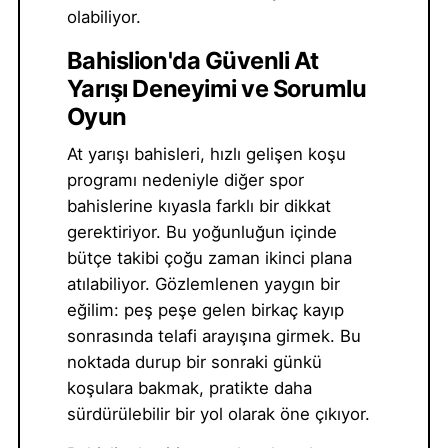
olabiliyor.
Bahislion'da Güvenli At
Yarışı Deneyimi ve Sorumlu
Oyun
At yarışı bahisleri, hızlı gelişen koşu
programı nedeniyle diğer spor
bahislerine kıyasla farklı bir dikkat
gerektiriyor. Bu yoğunluğun içinde
bütçe takibi çoğu zaman ikinci plana
atılabiliyor. Gözlemlenen yaygın bir
eğilim: peş peşe gelen birkaç kayıp
sonrasında telafi arayışına girmek. Bu
noktada durup bir sonraki günkü
koşulara bakmak, pratikte daha
sürdürülebilir bir yol olarak öne çıkıyor.