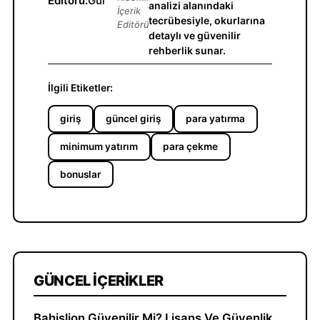
Editörü:
Gül
analizi alanındaki
İçerik
tecrübesiyle, okurlarına
Editörü
detaylı ve güvenilir
rehberlik sunar.
İlgili Etiketler:
giriş
güncel giriş
para yatırma
minimum yatırım
para çekme
bonuslar
GÜNCEL İÇERIKLER
Bahislion Güvenilir Mi? Lisans Ve Güvenlik