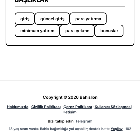
BAŞLIKLAR
giriş
güncel giriş
para yatırma
minimum yatırım
para çekme
bonuslar
Copyright © 2026 Bahislion
Hakkımızda
·
Gizlilik Politikası
·
Çerez Politikası
·
Kullanıcı Sözleşmesi
·
İletişim
Bizi takip edin:
Telegram
18 yaş sınırı vardır. Bahis bağımlılığa yol açabilir; destek hattı:
Yeşilay
· 182