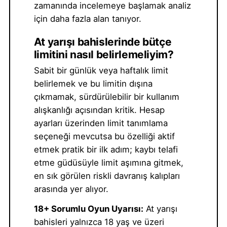
zamanında incelemeye başlamak analiz
için daha fazla alan tanıyor.
At yarışı bahislerinde bütçe
limitini nasıl belirlemeliyim?
Sabit bir günlük veya haftalık limit
belirlemek ve bu limitin dışına
çıkmamak, sürdürülebilir bir kullanım
alışkanlığı açısından kritik. Hesap
ayarları üzerinden limit tanımlama
seçeneği mevcutsa bu özelliği aktif
etmek pratik bir ilk adım; kaybı telafi
etme güdüsüyle limit aşımına gitmek,
en sık görülen riskli davranış kalıpları
arasında yer alıyor.
18+ Sorumlu Oyun Uyarısı:
At yarışı
bahisleri yalnızca 18 yaş ve üzeri