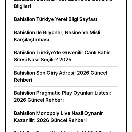
Bilgileri
Bahislion Türkiye Yerel Bilgi Sayfası
Bahislion İle Bilyoner, Nesine Ve Misli
Karşılaştırması
Bahislion Türkiye'de Güvenilir Canlı Bahis
Sitesi Nasıl Seçilir? 2025
Bahislion Son Giriş Adresi: 2026 Güncel
Rehberi
Bahislion Pragmatic Play Oyunlari Listesi:
2026 Güncel Rehberi
Bahislion Monopoly Live Nasil Oynanir
Kazanilir: 2026 Güncel Rehberi