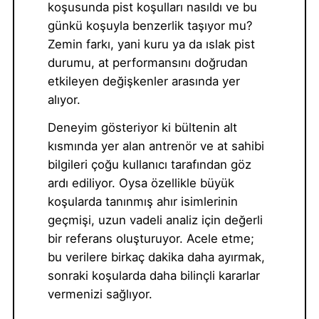
koşusunda pist koşulları nasıldı ve bu
günkü koşuyla benzerlik taşıyor mu?
Zemin farkı, yani kuru ya da ıslak pist
durumu, at performansını doğrudan
etkileyen değişkenler arasında yer
alıyor.
Deneyim gösteriyor ki bültenin alt
kısmında yer alan antrenör ve at sahibi
bilgileri çoğu kullanıcı tarafından göz
ardı ediliyor. Oysa özellikle büyük
koşularda tanınmış ahır isimlerinin
geçmişi, uzun vadeli analiz için değerli
bir referans oluşturuyor. Acele etme;
bu verilere birkaç dakika daha ayırmak,
sonraki koşularda daha bilinçli kararlar
vermenizi sağlıyor.