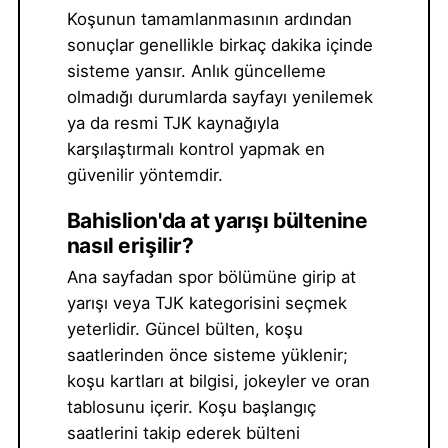
Koşunun tamamlanmasının ardından
sonuçlar genellikle birkaç dakika içinde
sisteme yansır. Anlık güncelleme
olmadığı durumlarda sayfayı yenilemek
ya da resmi TJK kaynağıyla
karşılaştırmalı kontrol yapmak en
güvenilir yöntemdir.
Bahislion'da at yarışı bültenine
nasıl erişilir?
Ana sayfadan spor bölümüne girip at
yarışı veya TJK kategorisini seçmek
yeterlidir. Güncel bülten, koşu
saatlerinden önce sisteme yüklenir;
koşu kartları at bilgisi, jokeyler ve oran
tablosunu içerir. Koşu başlangıç
saatlerini takip ederek bülteni