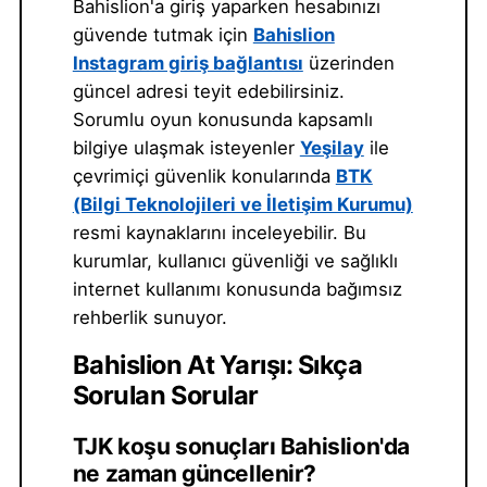
Bahislion'a giriş yaparken hesabınızı
güvende tutmak için
Bahislion
Instagram giriş bağlantısı
üzerinden
güncel adresi teyit edebilirsiniz.
Sorumlu oyun konusunda kapsamlı
bilgiye ulaşmak isteyenler
Yeşilay
ile
çevrimiçi güvenlik konularında
BTK
(Bilgi Teknolojileri ve İletişim Kurumu)
resmi kaynaklarını inceleyebilir. Bu
kurumlar, kullanıcı güvenliği ve sağlıklı
internet kullanımı konusunda bağımsız
rehberlik sunuyor.
Bahislion At Yarışı: Sıkça
Sorulan Sorular
TJK koşu sonuçları Bahislion'da
ne zaman güncellenir?