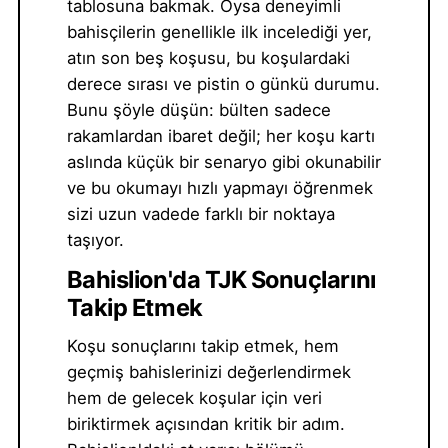
tablosuna bakmak. Oysa deneyimli
bahisçilerin genellikle ilk incelediği yer,
atın son beş koşusu, bu koşulardaki
derece sırası ve pistin o günkü durumu.
Bunu şöyle düşün: bülten sadece
rakamlardan ibaret değil; her koşu kartı
aslında küçük bir senaryo gibi okunabilir
ve bu okumayı hızlı yapmayı öğrenmek
sizi uzun vadede farklı bir noktaya
taşıyor.
Bahislion'da TJK Sonuçlarını
Takip Etmek
Koşu sonuçlarını takip etmek, hem
geçmiş bahislerinizi değerlendirmek
hem de gelecek koşular için veri
biriktirmek açısından kritik bir adım.