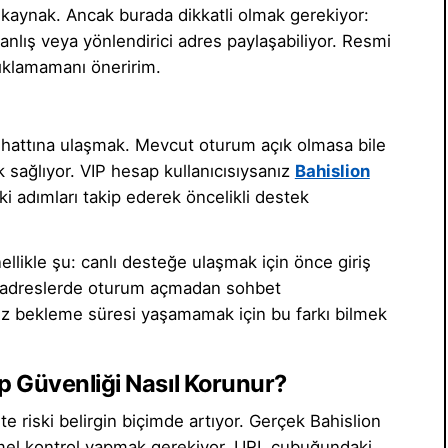
 kaynak. Ancak burada dikkatli olmak gerekiyor:
lış veya yönlendirici adres paylaşabiliyor. Resmi
tıklamamanı öneririm.
k hattına ulaşmak. Mevcut oturum açık olmasa bile
ek sağlıyor. VIP hesap kullanıcısıysanız
Bahislion
i adımları takip ederek öncelikli destek
enellikle şu: canlı desteğe ulaşmak için önce giriş
zı adreslerde oturum açmadan sohbet
ksiz bekleme süresi yaşamamak için bu farkı bilmek
p Güvenliği Nasıl Korunur?
e riski belirgin biçimde artıyor. Gerçek Bahislion
emel kontrol yapmak gerekiyor. URL çubuğundaki