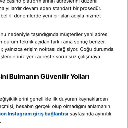
 ve casino platformlarının adreslerini düzenli
ma yıllardır devam eden standart bir prosedür.
belirli dönemlerde yeni bir alan adıyla hizmet
nu nedeniyle taşındığında müşteriler yeni adresi
in durum teknik açıdan farklı ama sonuç benzer.
ynı; yalnızca erişim noktası değişiyor. Çoğu durumda
 işlemleriniz yeni adreste sorunsuz çalışmaya
ini Bulmanın Güvenilir Yolları
ğişikliklerini genellikle ilk duyuran kaynaklardan
 geçmişi, hesabın gerçek olup olmadığını anlamanın
ion Instagram giriş bağlantısı
sayfasında ayrıntılı
.