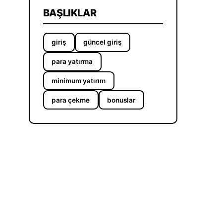
BAŞLIKLAR
giriş
güncel giriş
para yatırma
minimum yatırım
para çekme
bonuslar