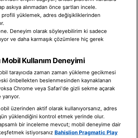
sap askıya alınmadan önce şartları incele.
rofili yüklemek, adres değişikliklerinden
r.
ene. Deneyim olarak söyleyebilirim ki sadece
luyor ve daha karmaşık çözümlere hiç gerek
ı Mobil Kullanım Deneyimi
obil tarayıcıda zaman zaman yükleme gecikmesi
ın eski önbellekten beslenmesinden kaynaklanan
yoksa Chrome veya Safari'de gizli sekme açarak
yarıyor.
obil üzerinden aktif olarak kullanıyorsanız, adres
ün yüklendiğini kontrol etmek yerinde olur.
psamlı bir inceleme mevcut; mobil deneyime dair
i keşfetmek istiyorsanız
Bahislion Pragmatic Play