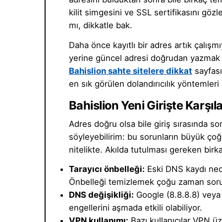
kilit simgesini ve SSL sertifikasını göz
mı, dikkatle bak.
Daha önce kayıtlı bir adres artık çalış
yerine güncel adresi doğrudan yazmak d
Bahislion sahte sitelere dikkat
sayfası
en sık görülen dolandırıcılık yöntemler
Bahislion Yeni Girişte Karşı
Adres doğru olsa bile giriş sırasında s
söyleyebilirim: bu sorunların büyük çoğu
nitelikte. Akılda tutulması gereken birka
Tarayıcı önbelleği:
Eski DNS kaydı nede
Önbelleği temizlemek çoğu zaman sor
DNS değişikliği:
Google (8.8.8.8) veya 
engellerini aşmada etkili olabiliyor.
VPN kullanımı:
Bazı kullanıcılar VPN üz