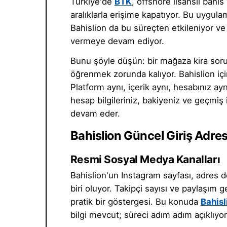
Türkiye'de
BTK
, offshore lisanslı bahis
aralıklarla erişime kapatıyor. Bu uygula
Bahislion da bu süreçten etkileniyor ve 
vermeye devam ediyor.
Bunu şöyle düşün: bir mağaza kira soru
öğrenmek zorunda kalıyor. Bahislion iç
Platform aynı, içerik aynı, hesabınız a
hesap bilgileriniz, bakiyeniz ve geçmiş
devam eder.
Bahislion Güncel Giriş Adres
Resmi Sosyal Medya Kanalları
Bahislion'un Instagram sayfası, adres de
biri oluyor. Takipçi sayısı ve paylaşım
pratik bir göstergesi. Bu konuda
Bahisl
bilgi mevcut; süreci adım adım açıklıyor