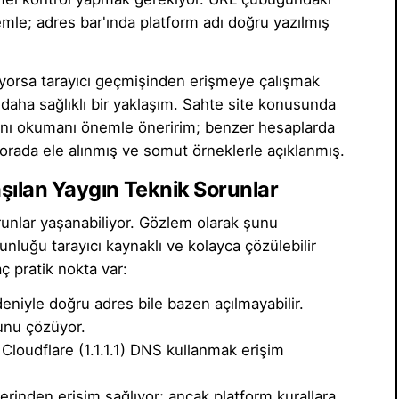
lemle; adres bar'ında platform adı doğru yazılmış
mıyorsa tarayıcı geçmişinden erişmeye çalışmak
aha sağlıklı bir yaklaşım. Sahte site konusunda
nı okumanı önemle öneririm; benzer hesaplarda
i orada ele alınmış ve somut örneklerle açıklanmış.
laşılan Yaygın Teknik Sorunlar
orunlar yaşanabiliyor. Gözlem olarak şunu
nluğu tarayıcı kaynaklı ve kolayca çözülebilir
ç pratik nokta var:
niyle doğru adres bile bazen açılmayabilir.
unu çözüyor.
Cloudflare (1.1.1.1) DNS kullanmak erişim
erinden erişim sağlıyor; ancak platform kurallara