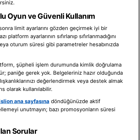
rsiniz.
mlu Oyun ve Güvenli Kullanım
onra limit ayarlarını gözden geçirmek iyi bir
zı platform ayarlarının sıfırlanıp sıfırlanmadığını
ti veya oturum süresi gibi parametreler hesabınızda
form, şüpheli işlem durumunda kimlik doğrulama
dür; paniğe gerek yok. Belgeleriniz hazır olduğunda
alışkanlıklarınızı değerlendirmek veya destek almak
s olarak kullanılabilir.
slion ana sayfasına
döndüğünüzde aktif
ellemeyi unutmayın; bazı promosyonların süresi
ulan Sorular