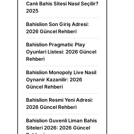
Canlı Bahis Sitesi Nasıl Seçilir?
2025
Bahislion Son Giriş Adresi:
2026 Güncel Rehberi
Bahislion Pragmatic Play
Oyunlari Listesi: 2026 Güncel
Rehberi
Bahislion Monopoly Live Nasil
Oynanir Kazanilir: 2026
Güncel Rehberi
Bahislion Resmi Yeni Adresi:
2026 Güncel Rehberi
Bahislion Guvenli Liman Bahis
Siteleri 2026: 2026 Güncel