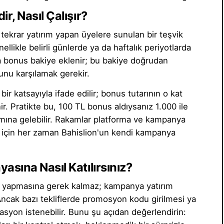
r, Nasıl Çalışır?
 tekrar yatırım yapan üyelere sunulan bir teşvik
likle belirli günlerde ya da haftalık periyotlarda
ba bonus bakiye eklenir; bu bakiye doğrudan
lunu karşılamak gerekir.
ir katsayıyla ifade edilir; bonus tutarının o kat
r. Pratikte bu, 100 TL bonus aldıysanız 1.000 ile
mına gelebilir. Rakamlar platforma ve kampanya
r için her zaman Bahislion'un kendi kampanya
sına Nasıl Katılırsınız?
m yapmasına gerek kalmaz; kampanya yatırım
 Ancak bazı tekliflerde promosyon kodu girilmesi ya
yon istenebilir. Bunu şu açıdan değerlendirin: