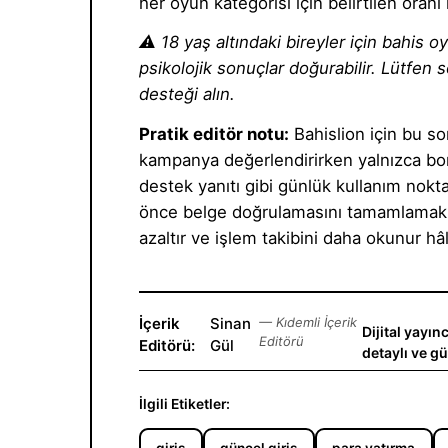
her oyun kategorisi için belirtilen oranı
⚠️ 18 yaş altındaki bireyler için bahis 
psikolojik sonuçlar doğurabilir. Lütfe
desteği alın.
Pratik editör notu:
Bahislion için bu so
kampanya değerlendirirken yalnızca bon
destek yanıtı gibi günlük kullanım nokta
önce belge doğrulamasını tamamlamak,
azaltır ve işlem takibini daha okunur hâle
İçerik
Sinan
— Kıdemli İçerik
Dijital yayın
Editörü
Editörü:
Gül
detaylı ve gü
İlgili Etiketler:
giriş
güncel giriş
para yatırma