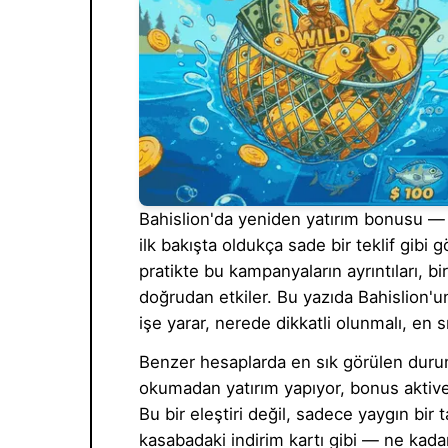
Bahislion'da yeniden yatırım bonusu — 
ilk bakışta oldukça sade bir teklif gibi 
pratikte bu kampanyaların ayrıntıları, bi
doğrudan etkiler. Bu yazıda Bahislion'un 
işe yarar, nerede dikkatli olunmalı, en 
Benzer hesaplarda en sık görülen duru
okumadan yatırım yapıyor, bonus aktive 
Bu bir eleştiri değil, sadece yaygın bi
kasabadaki indirim kartı gibi — ne kada