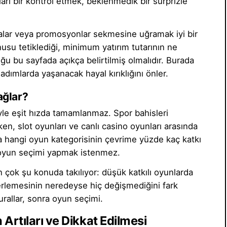
rı bir kontrol etmek, beklenmedik bir sürprizle
alar veya promosyonlar sekmesine uğramak iyi bir
nusu tetiklediği, minimum yatırım tutarının ne
ğu bu sayfada açıkça belirtilmiş olmalıdır. Burada
dımlarda yaşanacak hayal kırıklığını önler.
ağlar?
yle eşit hızda tamamlanmaz. Spor bahisleri
ken, slot oyunları ve canlı casino oyunları arasında
da hangi oyun kategorisinin çevrime yüzde kaç katkı
n oyun seçimi yapmak istenmez.
çok şu konuda takılıyor: düşük katkılı oyunlarda
erlemesinin neredeyse hiç değişmediğini fark
rallar, sonra oyun seçimi.
Artıları ve Dikkat Edilmesi