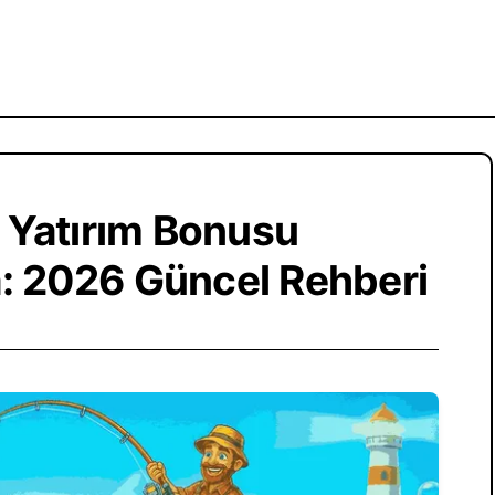
 Yatırım Bonusu
: 2026 Güncel Rehberi