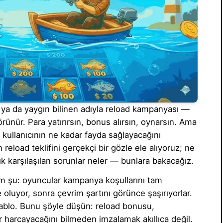
ya da yaygın bilinen adıyla reload kampanyası —
görünür. Para yatırırsın, bonus alırsın, oynarsın. Ama
r kullanıcının ne kadar fayda sağlayacağını
reload teklifini gerçekçi bir gözle ele alıyoruz; ne
sık karşılaşılan sorunlar neler — bunlara bakacağız.
m şu: oyuncular kampanya koşullarını tam
oluyor, sonra çevrim şartını görünce şaşırıyorlar.
r tablo. Bunu şöyle düşün: reload bonusu,
r harcayacağını bilmeden imzalamak akıllıca değil.