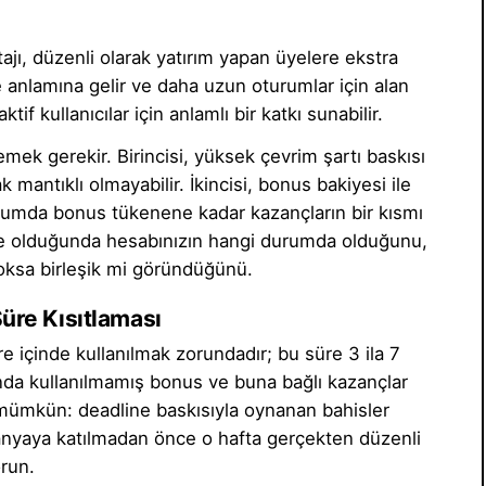
ajı, düzenli olarak yatırım yapan üyelere ekstra
 anlamına gelir ve daha uzun oturumlar için alan
ktif kullanıcılar için anlamlı bir katkı sunabilir.
mek gerekir. Birincisi, yüksek çevrim şartı baskısı
 mantıklı olmayabilir. İkincisi, bonus bakiyesi ile
rumda bonus tükenene kadar kazançların bir kısmı
ktive olduğunda hesabınızın hangi durumda olduğunu,
yoksa birleşik mi göründüğünü.
re Kısıtlaması
üre içinde kullanılmak zorundadır; bu süre 3 ila 7
nda kullanılmamış bonus ve buna bağlı kazançlar
 mümkün: deadline baskısıyla oynanan bahisler
anyaya katılmadan önce o hafta gerçekten düzenli
run.